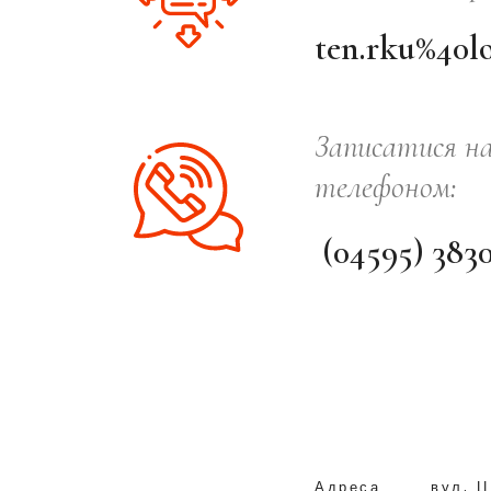
ten.rku%40lo
Записатися н
телефоном:
(04595) 383
Адреса
вул. Ц