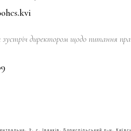
ohcs.kvi
а зустріч директором щодо питання пр
09
ентральна, 2, с. Іванків, Бориспільський р-н, Київс