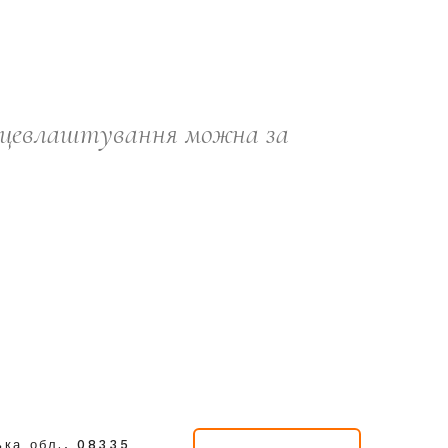
ацевлаштування можна за
ька обл., 08335