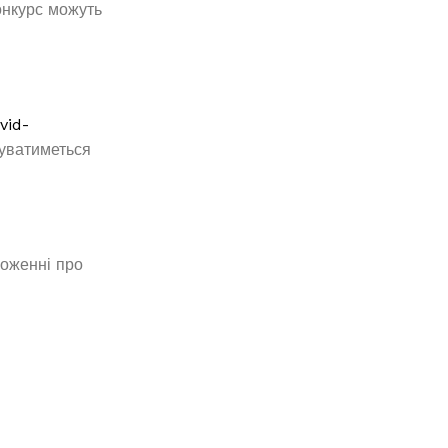
конкурс можуть
vid-
буватиметься
ложенні про