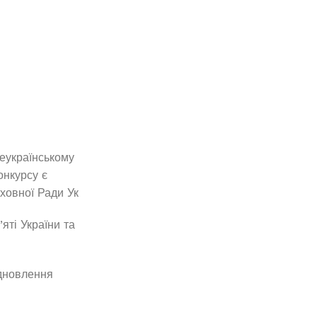
еукраїнському
онкурсу є
ховної Ради Ук
яті України та
ідновлення