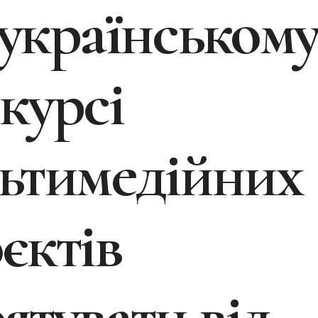
українськом
курсі
ьтимедійних
єктів
ятувати від