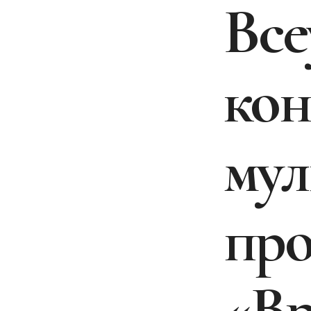
Все
кон
мул
про
«Вр