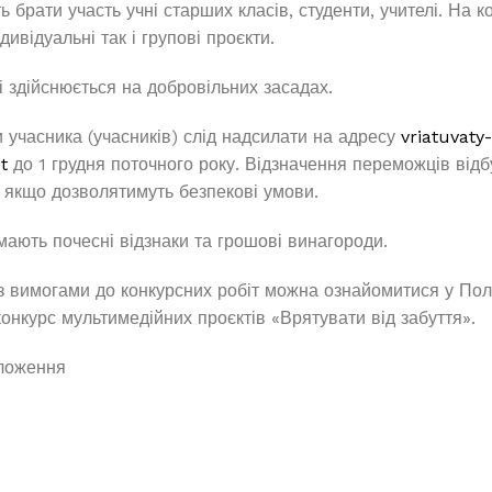
ь брати участь учні старших класів, студенти, учителі. На 
дивідуальні так і групові проєкти.
і здійснюється на добровільних засадах.
и учасника (учасників) слід надсилати на адресу
vriatuvaty-
t
до 1 грудня поточного року. Відзначення переможців від
, якщо дозволятимуть безпекові умови.
ають почесні відзнаки та грошові винагороди.
з вимогами до конкурсних робіт можна ознайомитися у По
конкурс мультимедійних проєктів «Врятувати від забуття».
ложення