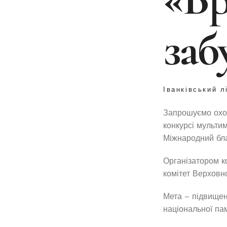
заб
Іванківський л
Запрошуємо охоч
конкурсі мультим
Міжнародний бла
Організатором к
комітет Верховно
Мета – підвищенн
національної пам