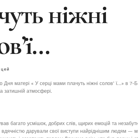
чуть ніжні
овʼї…
іцей
о Дня матері « У серці мами плачуть ніжні соловʼї…» в 7-
та затишній атмосфері.
вав багато усмішок, добрих слів, щирих емоцій та незабутн
й вдячністю дарували свої виступи найріднішим людям — м