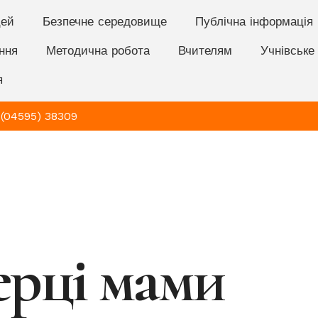
цей
Безпечне середовище
Публічна інформація
ння
Методична робота
Вчителям
Учнівське
я
 (04595) 38309
ерці мами