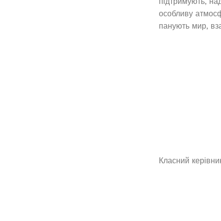
підтримують, на
особливу атмосф
панують мир, вз
Класний керівни