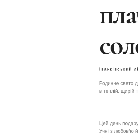
пла
сол
Іванківський л
Родинне свято д
в теплій, щирій 
Цей день подару
Учні з любов’ю 