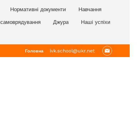
Нормативні документи
Навчання
 самоврядування
Джура
Наші успіхи
Головна
ivk.school@ukr.net