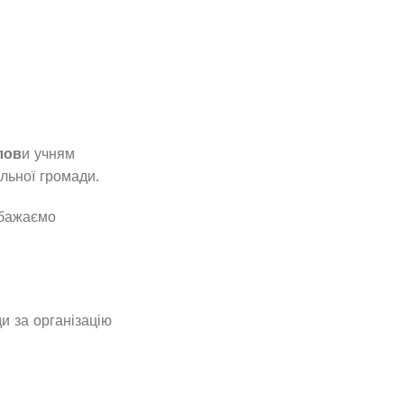
лов
и учням
альної громади.
 бажаємо
и за організацію