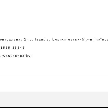
ентральна, 2, с. Іванків, Бориспільський р-н, Київс
04595 38349
ku%40loohcs.kvi