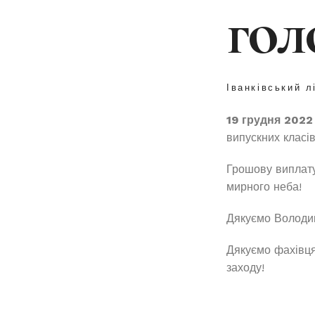
гол
Іванківський л
19 грудня 2022
випускних класів
Грошову виплату
мирного неба!
Дякуємо Володим
Дякуємо фахівця
заходу!