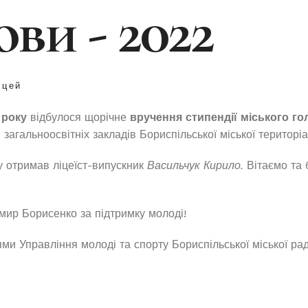
ови - 2022
іцей
 року
відбулося щорічне
вручення стипендії міського го
 загальноосвітніх закладів Бориспільської міської територі
 отримав ліцеїст-випускник
Васильчук Кирило.
Вітаємо та
ир Борисенко за підтримку молоді!
ми Управління молоді та спорту Бориспільської міської рад