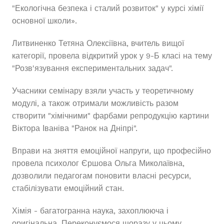
"Екологічна безпека і сталий розвиток" у курсі хімії
основної школи».
Литвиненко Тетяна Олексіївна, вчитель вищої
категорії, провела відкритий урок у 9-Б класі на тему
"Розв'язування експериментальних задач".
Учасники семінару взяли участь у теоретичному
модулі, а також отримали можливість разом
створити "хімічними" фарбами репродукцію картини
Віктора Іваніва "Ранок на Дніпрі".
Вправи на зняття емоційної напруги, що професійно
провела психолог Єршова Ольга Миколаївна,
дозволили педагогам поновити власні ресурси,
стабілізувати емоційний стан.
Хімія - багатогранна наука, захоплююча і
оригінальна. Переконуємося щоразу у цьому