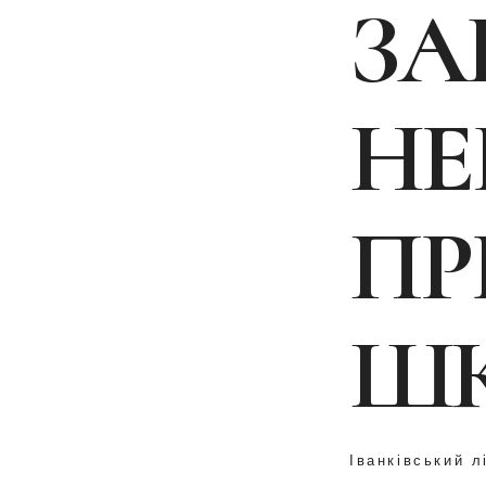
ЗА
НЕ
ПР
ШК
Іванківський л