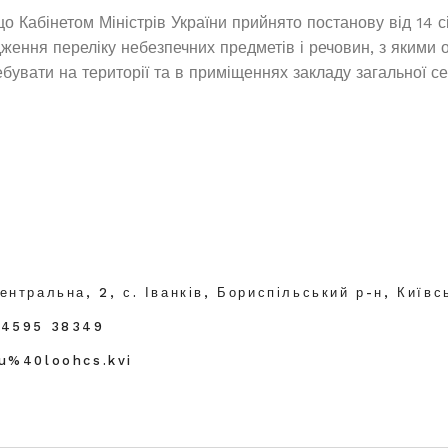
о Кабінетом Міністрів України прийнято постанову від 14 с
ження переліку небезпечних предметів і речовин, з якими 
бувати на території та в приміщеннях закладу загальної се
ентральна, 2, с. Іванків, Бориспільський р-н, Київс
04595 38349
ku%40loohcs.kvi