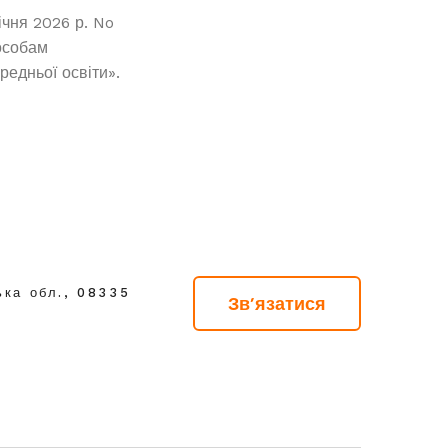
ічня 2026 р. No
особам
редньої освіти».
ька обл., 08335
Зв'язатися