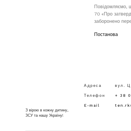
Повідомляємо, щ
70 «Про затверд
заборонено пере
Постанова
Адреса
вул. Ц
Телефон
+ 38 
E-mail
ten.r
З вірою в кожну дитину,
ЗСУ та нашу Україну!