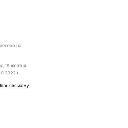
енесено на
ід 19 жовтня
10.2022р.
Іванківському