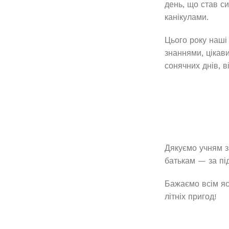
день, що став с
канікулами.
Цього року наші
знаннями, цікав
сонячних днів, в
Дякуємо учням за
батькам — за пі
Бажаємо всім яс
літніх пригод!