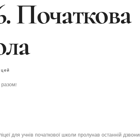
6. Початкова
ола
іцей
 разом!
 ліцеї для учнів початкової школи пролунав останній дзвон