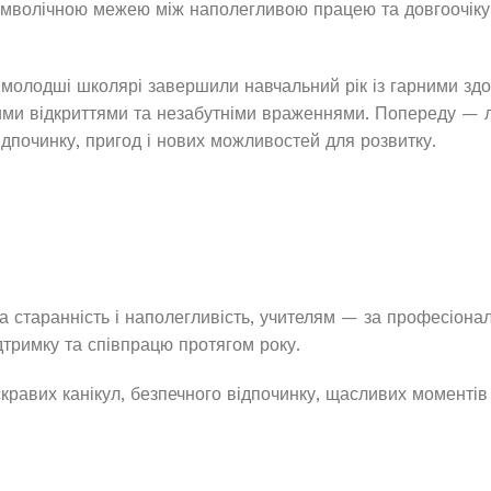
имволічною межею між наполегливою працею та довгоочіку
 молодші школярі завершили навчальний рік із гарними зд
ими відкриттями та незабутніми враженнями. Попереду — л
ідпочинку, пригод і нових можливостей для розвитку.
 старанність і наполегливість, учителям — за професіоналі
дтримку та співпрацю протягом року.
кравих канікул, безпечного відпочинку, щасливих моментів 