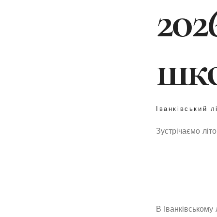
202
шк
Іванківський л
Зустрічаємо літо
В Іванківському