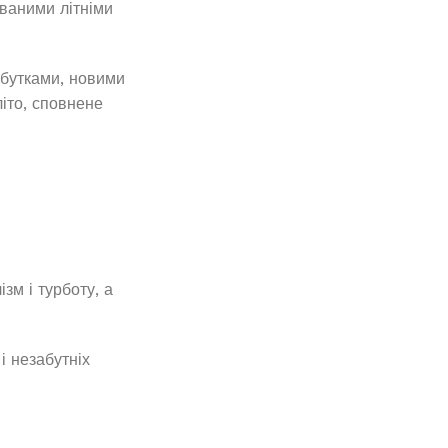
ваними літніми
обутками, новими
іто, сповнене
зм і турботу, а
і незабутніх