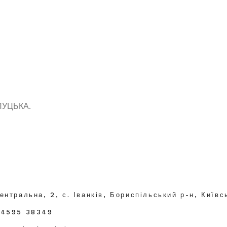
ЛУЦЬКА.
ентральна, 2, с. Іванків, Бориспільський р-н, Київс
04595 38349