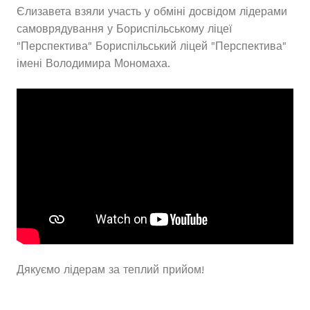
Єлизавета взяли участь у обміні досвідом лідерами
самоврядування у Бориспільському ліцеї
"Перспектива" Бориспільський ліцей "Перспектива"
імені Володимира Мономаха.
Дякуємо лідерам за теплий прийом!