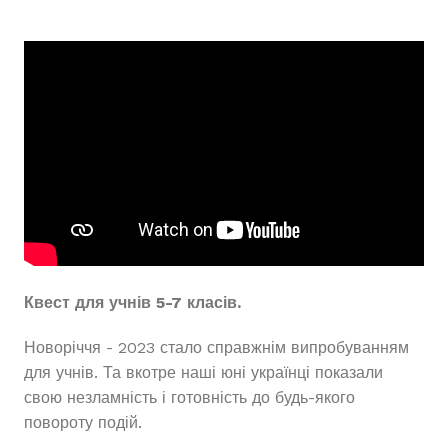
Квест для учнів 5-7 класів.
Новоріччя - 2023 стало справжнім випробуванням
для учнів. Та вкотре наші юні українці показали
свою незламність і готовність до будь-якого
повороту подій.