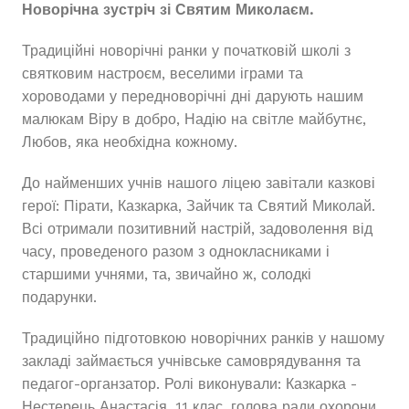
Новорічна зустріч зі Святим Миколаєм.
Традиційні новорічні ранки у початковій школі з
святковим настроєм, веселими іграми та
хороводами у передноворічні дні дарують нашим
малюкам Віру в добро, Надію на світле майбутнє,
Любов, яка необхідна кожному.
До найменших учнів нашого ліцею завітали казкові
герої: Пірати, Казкарка, Зайчик та Святий Миколай.
Всі отримали позитивний настрій, задоволення від
часу, проведеного разом з однокласниками і
старшими учнями, та, звичайно ж, солодкі
подарунки.
Традиційно підготовкою новорічних ранків у нашому
закладі займається учнівське самоврядування та
педагог-органзатор. Ролі виконували: Казкарка -
Нестерець Анастасія, 11 клас, голова ради охорони