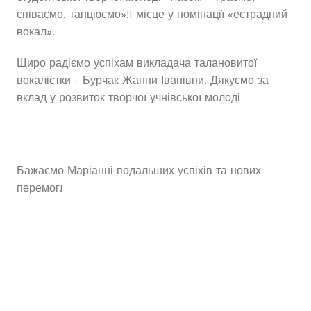
співаємо, танцюємо»!I місце у номінації «естрадний
вокал».
Щиро радіємо успіхам викладача талановитої
вокалістки - Бурчак Жанни Іванівни. Дякуємо за
вклад у розвиток творчої учнівської молоді
Бажаємо Маріанні подальших успіхів та нових
перемог!