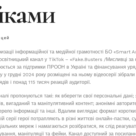
йками
іцей
изації інформаційної та медійної грамотності БО «Smart A
світницький канал у TikTok – «Fake.Busters /Мисливці за
нюється за підтримки ПРООН в Україні та фінансування уряд
 у грудні 2024 року розміщені на ньому відеосерії зібрали
дів і понад 115 тисяч реакцій аудиторії.
алі пропонуються такі: як вберегти свої персональні дані; 
в, вигаданий та маніпулятивний контент; анонімні авторите
ерело інформації та інші. Вдалим виглядає формат коротких
ій серії герої потрапляють в різні життєві онлайн-пастки, 
ціальних мереж і намагаються розібратися, як слід реагува
ування, маніпуляції та фейки. Канал доступний за посилан