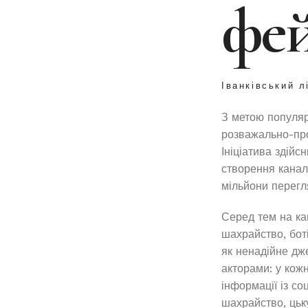
фе
Іванківський л
З метою популяр
розважально-про
Ініціатива здійс
створення каналу
мільйони перегля
Серед тем на кан
шахрайство, боті
як ненадійне дж
акторами: у кожн
інформації із со
шахрайство, цьк