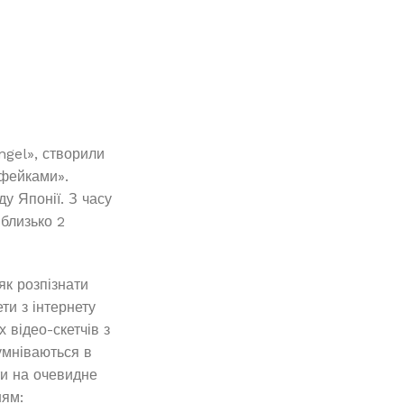
ngel», створили
 фейками».
у Японії. З часу
 близько 2
як розпізнати
ти з інтернету
 відео-скетчів з
сумніваються в
ти на очевидне
ням: