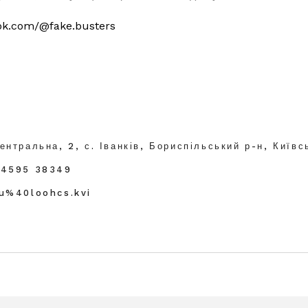
tok.com/@fake.busters
ентральна, 2, с. Іванків, Бориспільський р-н, Київс
04595 38349
ku%40loohcs.kvi