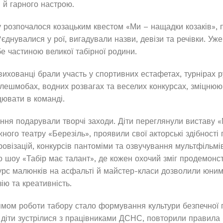
 й гарного настрою.
 розпочалося козацьким квестом «Ми – нащадки козаків», пі
єднувалися у рої, вигадували назви, девізи та речівки. Уж
е частиною великої табірної родини.
вихованці брали участь у спортивних естафетах, турнірах р
ешмобах, водних розвагах та веселих конкурсах, зміцнюю
ювати в команді.
ння подарували творчі заходи. Діти переглянули виставу 
ого театру «Березіль», проявили свої акторські здібності 
ровізацій, конкурсів пантоміми та озвучування мультфільмі
о шоу «Табір має талант», де кожен охочий зміг продемонс
нкурс малюнків на асфальті й майстер-класи дозволили юни
ію та креативність.
ом роботи табору стало формування культури безпечної п
 діти зустрілися з працівниками ДСНС, повторили правила