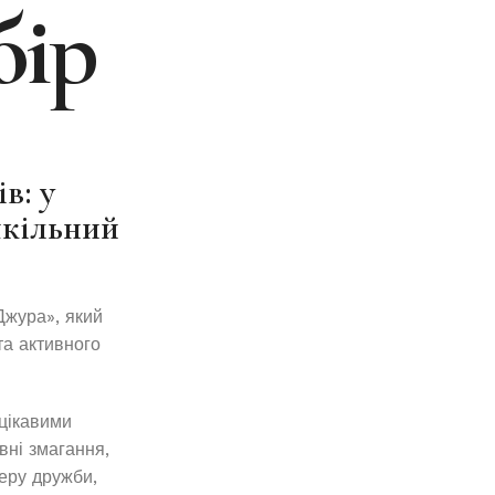
бір
в: у
шкільний
Джура», який
та активного
 цікавими
вні змагання,
еру дружби,