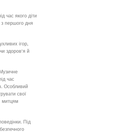
д час якого діти
е з першого дня
ухливих ігор,
чи здоров'я й
«Музичне
під час
в. Особливий
трувати свої
м митцям
оведінки. Під
 безпечного