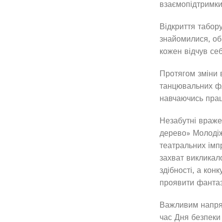
взаємопідтримки
Відкриття табору
знайомилися, об'
кожен відчув себ
Протягом зміни 
танцювальних фл
навчаючись прац
Незабутні враже
дерево» Молодіжн
театральних імп
захват викликал
здібності, а ко
проявити фантаз
Важливим напрям
час Дня безпеки