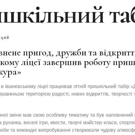
шкільний та
іцей
внене пригод, дружби та відкритті
ькому ліцеї завершив роботу при
жура»
 в Іванківському ліцеї працював літній пришкільний табір «
правжньою територією радості, нових відкриттів, творчості 
рної зміни мав свою особливу тематику та був наповнений
 руханка, веселі ігри, квести, творчі майстер-класи, спорти
моби та командні випробування створювали чудову атмосф