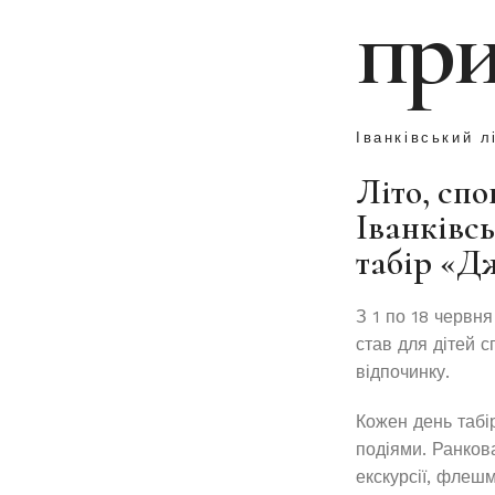
при
Іванківський л
Літо, спо
Іванківс
табір «Д
З 1 по 18 червня
став для дітей с
відпочинку.
Кожен день табі
подіями. Ранкова
екскурсії, флеш