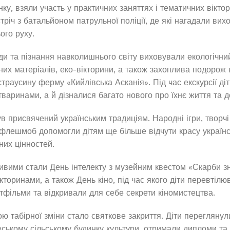
нку, взяли участь у практичних заняттях і тематичних вікт
тріч з батальйоном патрульної поліції, де які нагадали ви
ого руху.
и та пізнання навколишнього світу виховували екологічний
них матеріалів, еко-вікторини, а також захоплива подорож
 страусину ферму «Кийлівська Асканія». Під час екскурсії ді
тваринами, а й дізналися багато нового про їхнє життя та д
в присвячений українським традиціям. Народні ігри, творч
флешмоб допомогли дітям ще більше відчути красу українськ
них цінностей.
вими стали День інтелекту з музейним квестом «Скарби зн
кторинами, а також День кіно, під час якого діти перевтілю
тфільми та відкривали для себе секрети кіномистецтва.
ю табірної зміни стало святкове закриття. Діти переглянул
івському сільському будинку культури, отримали дипломи та