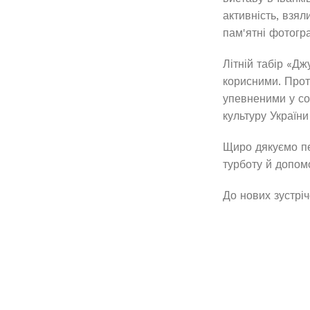
активність, взял
пам'ятні фотогра
Літній табір «Дж
корисними. Протя
упевненими у со
культуру України
Щиро дякуємо пе
турботу й допомо
До нових зустріч