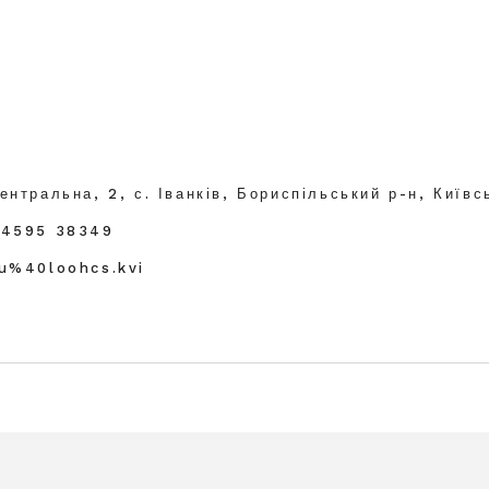
ентральна, 2, с. Іванків, Бориспільський р-н, Київс
04595 38349
ku%40loohcs.kvi