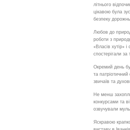
літнього відпочи
цікавою була зус
безпеку дорожнь
Любов до природ
роботи з природ
«Власів хутір» і
спостерігали за 
Окремий день бу
та патріотичний 
звичаїв та духов
Не менш захопли
конкурсами та ві
озвучували муль
Яскравою крапко
виставу в Іванк