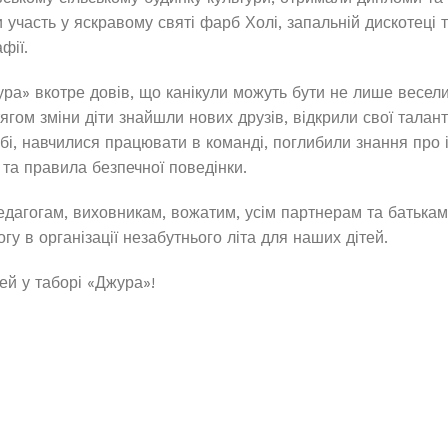
и участь у яскравому святі фарб Холі, запальній дискотеці 
фії.
ура» вкотре довів, що канікули можуть бути не лише весели
гом зміни діти знайшли нових друзів, відкрили свої талант
бі, навчилися працювати в команді, поглибили знання про і
 та правила безпечної поведінки.
дагогам, виховникам, вожатим, усім партнерам та батькам 
гу в організації незабутнього літа для наших дітей.
ей у таборі «Джура»!