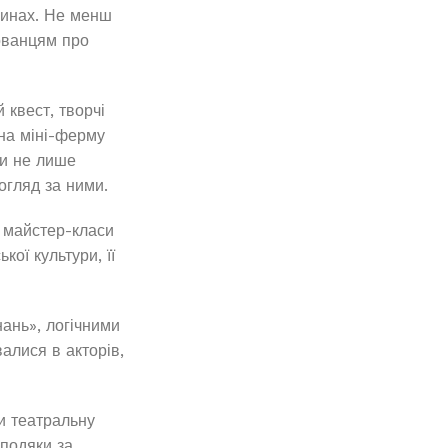
оринах. Не менш
хованцям про
 квест, творчі
 на міні-ферму
ти не лише
огляд за ними.
і майстер-класи
ої культури, її
ань», логічними
валися в акторів,
и театральну
 подяки за